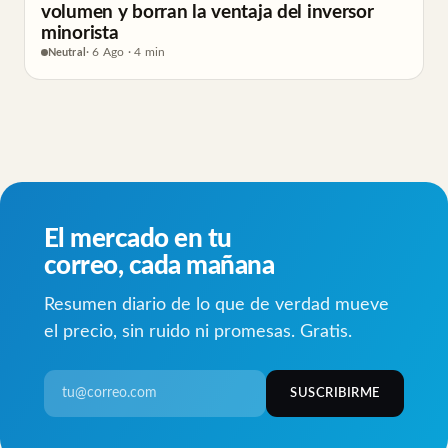
volumen y borran la ventaja del inversor
minorista
Neutral
· 6 Ago · 4 min
El mercado en tu
correo, cada mañana
Resumen diario de lo que de verdad mueve
el precio, sin ruido ni promesas. Gratis.
SUSCRIBIRME