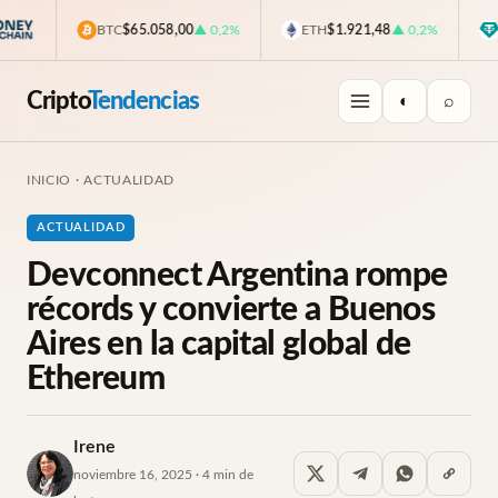
BTC
$65.058,00
▲ 0,2%
ETH
$1.921,48
▲ 0,2%
US
Cripto
Tendencias
◐
⌕
INICIO
·
ACTUALIDAD
ACTUALIDAD
Devconnect Argentina rompe
récords y convierte a Buenos
Aires en la capital global de
Ethereum
Irene
noviembre 16, 2025 · 4 min de