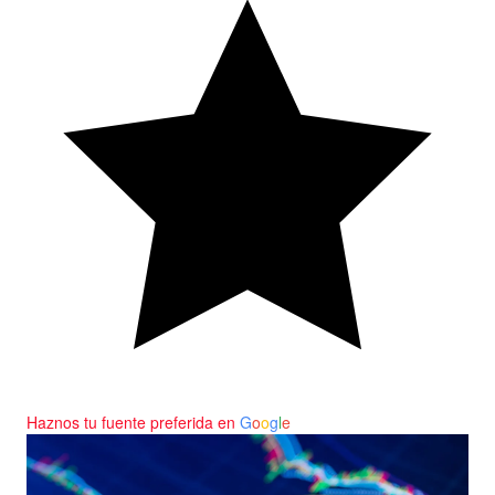
Haznos tu fuente preferida en
G
o
o
g
l
e