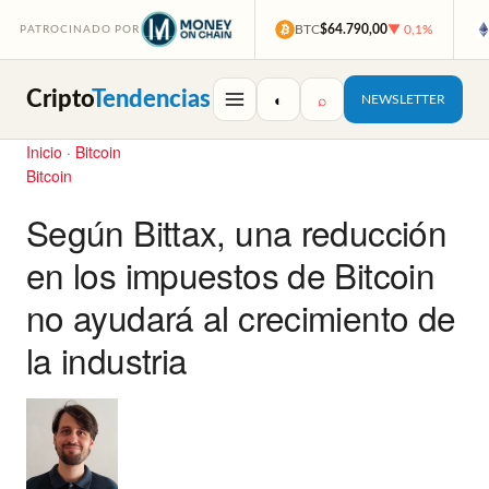
BTC
$64.790,00
▼ 0,1%
PATROCINADO POR
Cripto
Tendencias
◐
⌕
NEWSLETTER
Inicio
·
Bitcoin
Bitcoin
Según Bittax, una reducción
en los impuestos de Bitcoin
no ayudará al crecimiento de
la industria