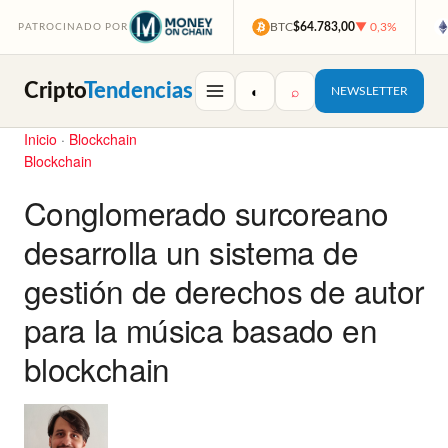
BTC
$64.783,00
▼ 0,3%
PATROCINADO POR
Cripto
Tendencias
◐
⌕
NEWSLETTER
Inicio
·
Blockchain
Blockchain
Conglomerado surcoreano
desarrolla un sistema de
gestión de derechos de autor
para la música basado en
blockchain