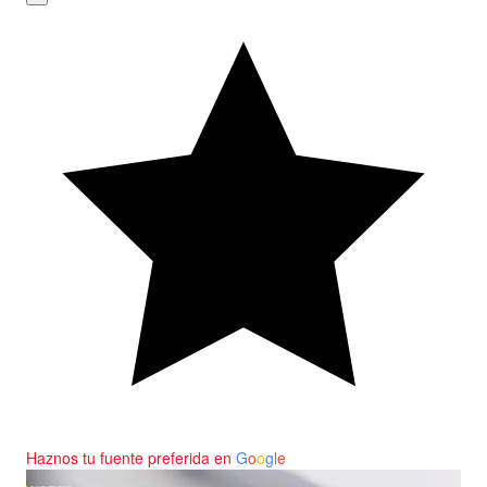
Haznos tu fuente preferida en
G
o
o
g
l
e