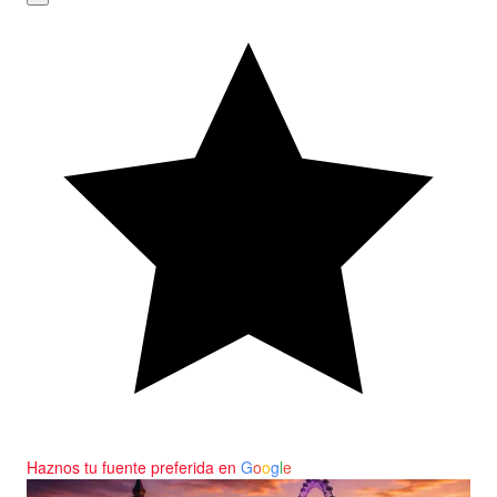
Haznos tu fuente preferida en
G
o
o
g
l
e