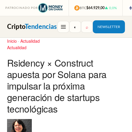
BTC
$64.929,00
▲ 0,0%
PATROCINADO POR
Cripto
Tendencias
◐
⌕
NEWSLETTER
Inicio
·
Actualidad
Actualidad
Rsidency × Construct
apuesta por Solana para
impulsar la próxima
generación de startups
tecnológicas