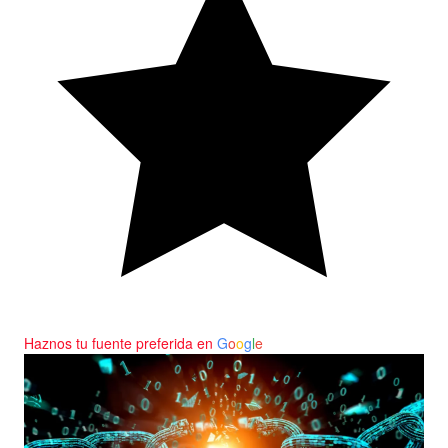
Haznos tu fuente preferida en
G
o
o
g
l
e