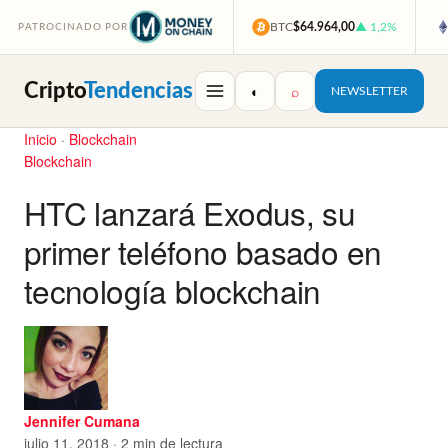
BTC
$64.964,00
▲ 1,2%
PATROCINADO POR
Cripto
Tendencias
◐
⌕
NEWSLETTER
Inicio
·
Blockchain
Blockchain
HTC lanzará Exodus, su
primer teléfono basado en
tecnología blockchain
Jennifer Cumana
julio 11, 2018 · 2 min de lectura