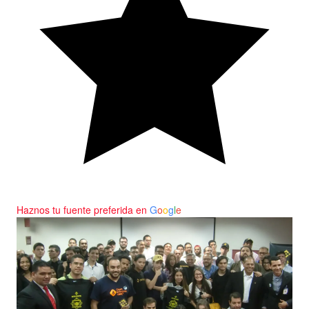
Haznos tu fuente preferida en
G
o
o
g
l
e