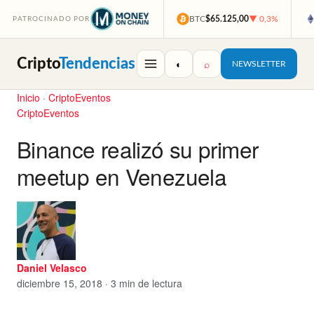
BTC
$65.125,00
▼ 0,3%
PATROCINADO POR
Cripto
Tendencias
◐
⌕
NEWSLETTER
Inicio
·
CriptoEventos
CriptoEventos
Binance realizó su primer
meetup en Venezuela
Daniel Velasco
diciembre 15, 2018 · 3 min de lectura