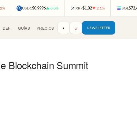
,2%
USDC
$0,9996
▲ 0,0%
XRP
$1,02
▼ 2,1%
SOL
$72,
◐
⌕
DEFI
GUÍAS
PRECIOS
NEWSLETTER
 de Blockchain Summit