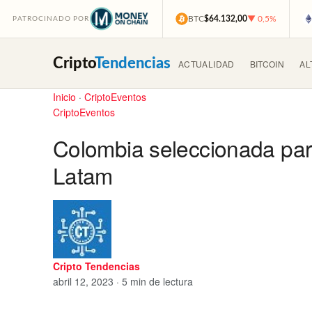
BTC
$64.132,00
▼ 0,5%
PATROCINADO POR
Cripto
Tendencias
ACTUALIDAD
BITCOIN
AL
Inicio
·
CriptoEventos
CriptoEventos
Colombia seleccionada par
Latam
Cripto Tendencias
abril 12, 2023 · 5 min de lectura