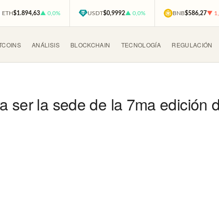
ETH
$1.894,63
▲ 0,0%
USDT
$0,9992
▲ 0,0%
BNB
$586,27
▼ 1
TCOINS
ANÁLISIS
BLOCKCHAIN
TECNOLOGÍA
REGULACIÓN
a ser la sede de la 7ma edición