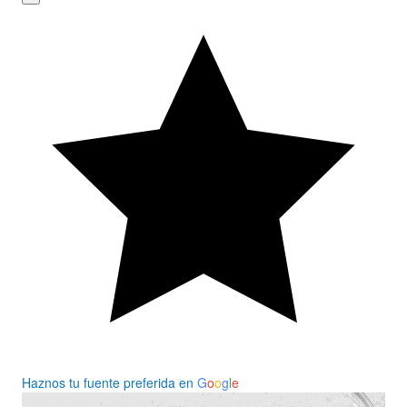
Haznos tu fuente preferida en
G
o
o
g
l
e