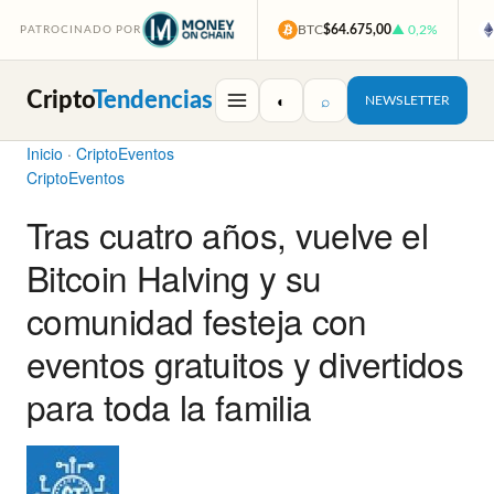
BTC
$64.675,00
▲ 0,2%
PATROCINADO POR
Cripto
Tendencias
◐
⌕
NEWSLETTER
Inicio
·
CriptoEventos
CriptoEventos
Tras cuatro años, vuelve el
Bitcoin Halving y su
comunidad festeja con
eventos gratuitos y divertidos
para toda la familia