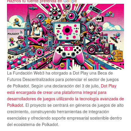
Haznos tu fuente preferida en
G
o
o
g
l
e
La Fundación Web3 ha otorgado a Dot Play una Beca de
Futuros Descentralizados para potenciar el sector de juegos
de Polkadot. Según una declaración del 3 de julio,
Dot Play
está encargada de crear una plataforma integral para
desarrolladores de juegos utilizando la tecnología avanzada de
Polkadot
. El proyecto se centrará en géneros de juegos de alto
crecimiento, construyendo herramientas de integración
esenciales y ofreciendo soporte empresarial sostenible dentro
del ecosistema de Polkadot.