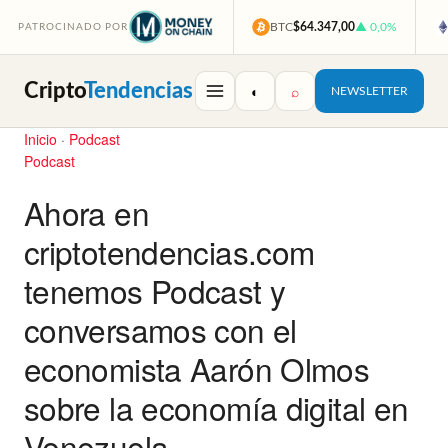
BTC
$64.347,00
▲ 0,0%
PATROCINADO POR
Cripto
Tendencias
◐
⌕
NEWSLETTER
Inicio
·
Podcast
Podcast
Ahora en
criptotendencias.com
tenemos Podcast y
conversamos con el
economista Aarón Olmos
sobre la economía digital en
Venezuela