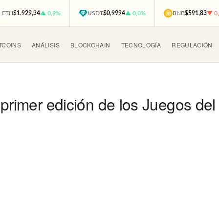
ETH
$1.929,34
▲ 0,9%
USDT
$0,9994
▲ 0,0%
BNB
$591,83
▼ 0
TCOINS
ANÁLISIS
BLOCKCHAIN
TECNOLOGÍA
REGULACIÓN
primer edición de los Juegos del 