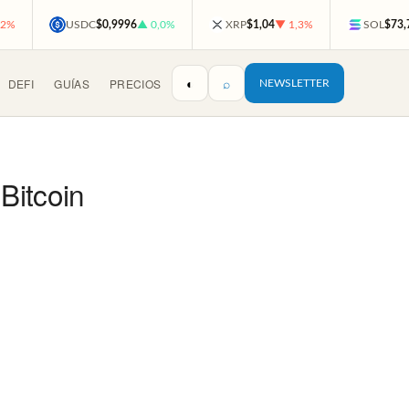
,2%
USDC
$0,9996
▲ 0,0%
XRP
$1,04
▼ 1,3%
SOL
$73,
◐
⌕
DEFI
GUÍAS
PRECIOS
NEWSLETTER
Bitcoin