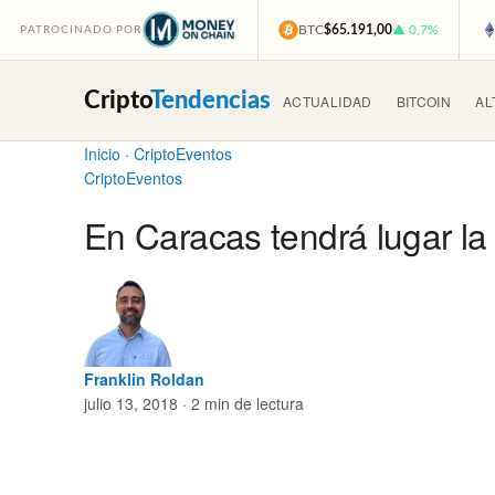
BTC
$65.191,00
▲ 0,7%
PATROCINADO POR
Cripto
Tendencias
ACTUALIDAD
BITCOIN
AL
Inicio
·
CriptoEventos
CriptoEventos
En Caracas tendrá lugar la 
Franklin Roldan
julio 13, 2018 · 2 min de lectura