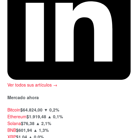
Ver todos sus artículos →
Mercado ahora
Bitcoin
$64.824,00
▼ 0,2%
Ethereum
$1.919,48
▲ 0,1%
Solana
$76,38
▲ 2,1%
BNB
$601,94
▲ 1,3%
XRP
$1,04
▲ 0,0%