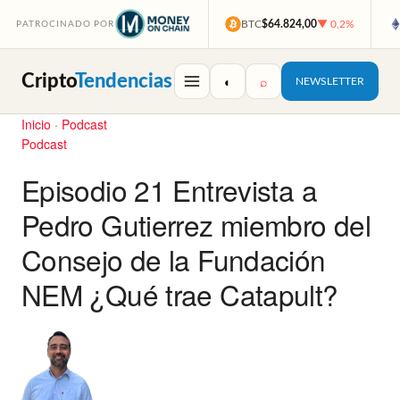
BTC
$64.824,00
▼ 0,2%
PATROCINADO POR
Cripto
Tendencias
◐
⌕
NEWSLETTER
Inicio
·
Podcast
Podcast
Episodio 21 Entrevista a
Pedro Gutierrez miembro del
Consejo de la Fundación
NEM ¿Qué trae Catapult?