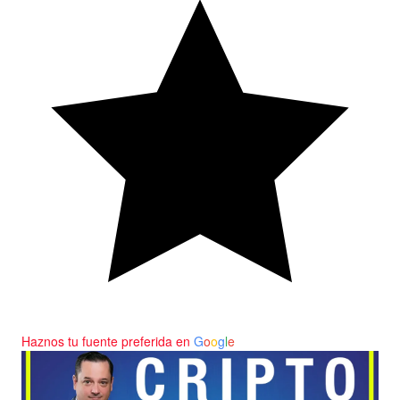
Haznos tu fuente preferida en
G
o
o
g
l
e