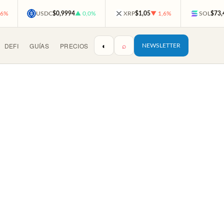
,6%
USDC
$0,9994
▲ 0,0%
XRP
$1,05
▼ 1,6%
SOL
$73,
◐
⌕
DEFI
GUÍAS
PRECIOS
NEWSLETTER