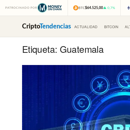
BTC
$64.525,00
▲ 0,7%
PATROCINADO POR
Cripto
Tendencias
ACTUALIDAD
BITCOIN
AL
Etiqueta: Guatemala