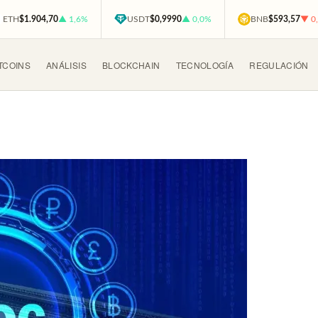
ETH
$1.904,70
▲ 1,6%
USDT
$0,9990
▲ 0,0%
BNB
$593,57
▼ 0
TCOINS
ANÁLISIS
BLOCKCHAIN
TECNOLOGÍA
REGULACIÓN