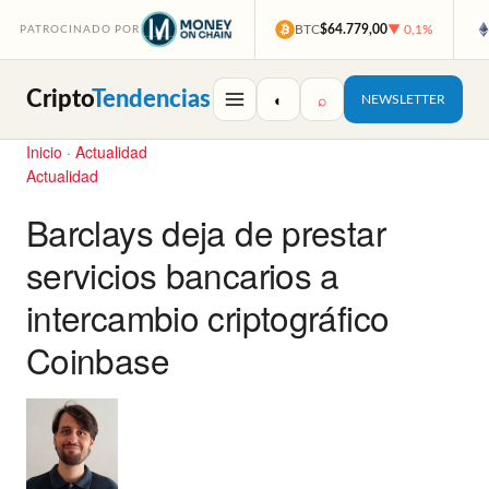
BTC
$64.779,00
▼ 0,1%
PATROCINADO POR
Cripto
Tendencias
◐
⌕
NEWSLETTER
Inicio
·
Actualidad
Actualidad
Barclays deja de prestar
servicios bancarios a
intercambio criptográfico
Coinbase