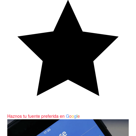
Haznos tu fuente preferida en
G
o
o
g
l
e