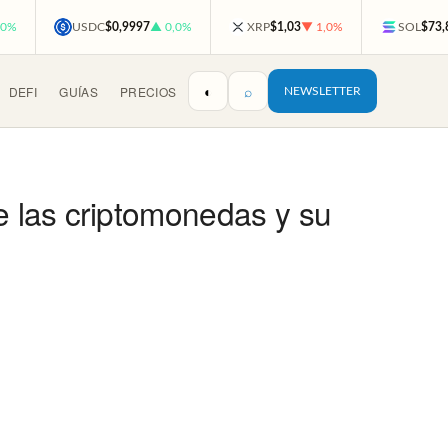
,0%
USDC
$0,9997
▲ 0,0%
XRP
$1,03
▼ 1,0%
SOL
$73,
◐
⌕
DEFI
GUÍAS
PRECIOS
NEWSLETTER
e las criptomonedas y su