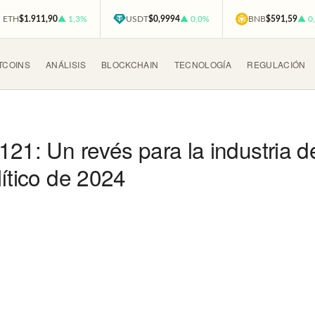
ETH
$1.911,90
▲ 1,3%
USDT
$0,9994
▲ 0,0%
BNB
$591,59
▲ 0
TCOINS
ANÁLISIS
BLOCKCHAIN
TECNOLOGÍA
REGULACIÓN
121: Un revés para la industria d
ítico de 2024