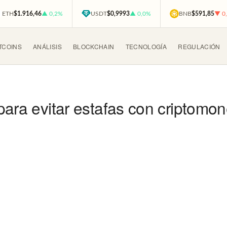
ETH
$1.916,46
▲ 0,2%
USDT
$0,9993
▲ 0,0%
BNB
$591,85
▼ 0
TCOINS
ANÁLISIS
BLOCKCHAIN
TECNOLOGÍA
REGULACIÓN
para evitar estafas con criptomo