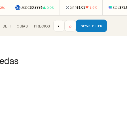
,2%
USDC
$0,9996
▲ 0,0%
XRP
$1,03
▼ 1,9%
SOL
$73,
◐
⌕
DEFI
GUÍAS
PRECIOS
NEWSLETTER
nedas