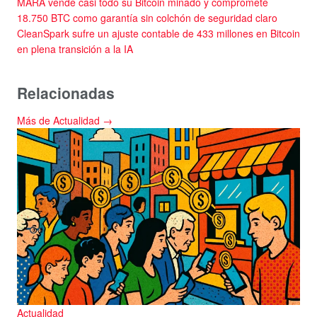
MARA vende casi todo su Bitcoin minado y compromete
18.750 BTC como garantía sin colchón de seguridad claro
CleanSpark sufre un ajuste contable de 433 millones en Bitcoin
en plena transición a la IA
Relacionadas
Más de Actualidad →
Actualidad