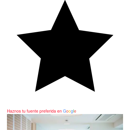
Haznos tu fuente preferida en
G
o
o
g
l
e