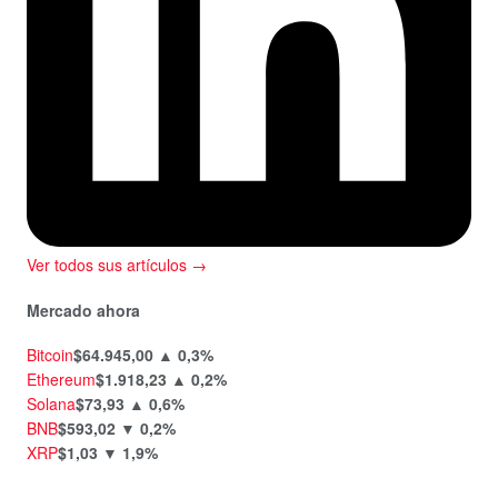
Ver todos sus artículos →
Mercado ahora
Bitcoin
$64.945,00
▲ 0,3%
Ethereum
$1.918,23
▲ 0,2%
Solana
$73,93
▲ 0,6%
BNB
$593,02
▼ 0,2%
XRP
$1,03
▼ 1,9%