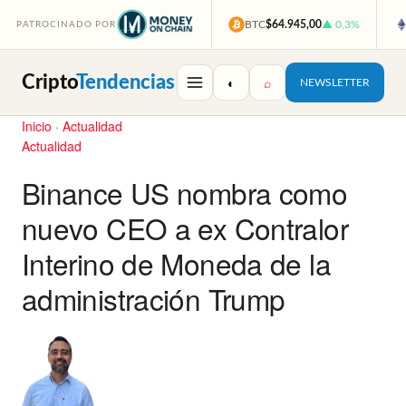
BTC
$64.945,00
▲ 0,3%
PATROCINADO POR
Cripto
Tendencias
◐
⌕
NEWSLETTER
Inicio
·
Actualidad
Actualidad
Binance US nombra como
nuevo CEO a ex Contralor
Interino de Moneda de la
administración Trump