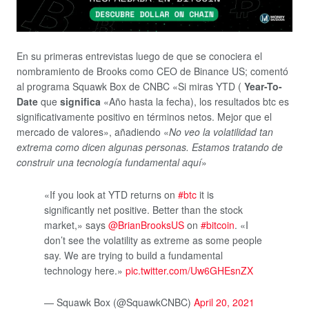
En su primeras entrevistas luego de que se conociera el
nombramiento de Brooks como CEO de Binance US; comentó
al programa Squawk Box de CNBC «
Si miras YTD (
Year-To-
Date
que
significa
«Año hasta la fecha), los resultados
btc
es
significativamente positivo en términos netos. Mejor que el
mercado de valores»
, añadiendo «
No veo la volatilidad tan
extrema como dicen algunas personas. Estamos tratando de
construir una tecnología fundamental aquí
»
«If you look at YTD returns on
#btc
it is
significantly net positive. Better than the stock
market,» says
@BrianBrooksUS
on
#bitcoin
. «I
don’t see the volatility as extreme as some people
say. We are trying to build a fundamental
technology here.»
pic.twitter.com/Uw6GHEsnZX
— Squawk Box (@SquawkCNBC)
April 20, 2021