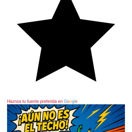
Haznos tu fuente preferida en
G
o
o
g
l
e