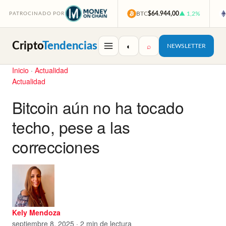
BTC
$64.944,00
▲ 1,2%
PATROCINADO POR
Cripto
Tendencias
◐
⌕
NEWSLETTER
Inicio
·
Actualidad
Actualidad
Bitcoin aún no ha tocado
techo, pese a las
correcciones
Kely Mendoza
septiembre 8, 2025 · 2 min de lectura