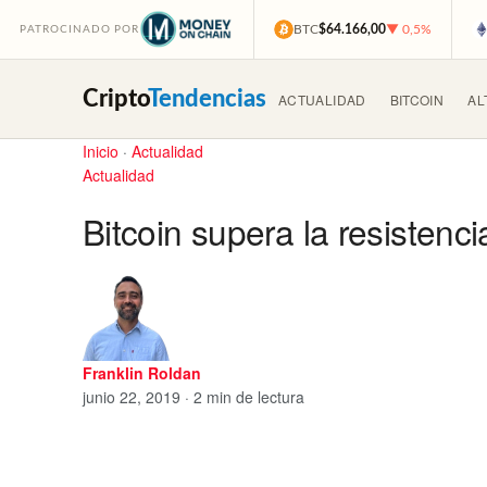
BTC
$64.166,00
▼ 0,5%
PATROCINADO POR
Cripto
Tendencias
ACTUALIDAD
BITCOIN
AL
Inicio
·
Actualidad
Actualidad
Bitcoin supera la resistenc
Franklin Roldan
junio 22, 2019 · 2 min de lectura