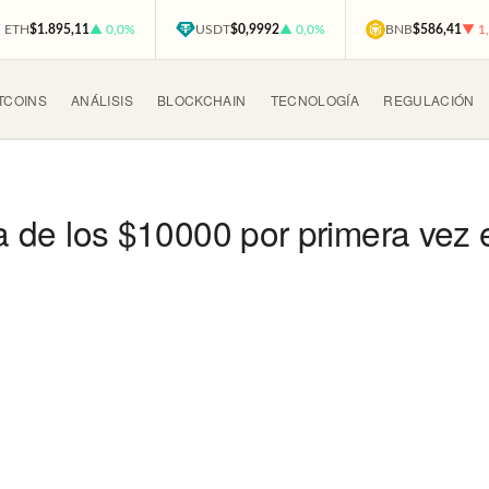
ETH
$1.895,11
▲ 0,0%
USDT
$0,9992
▲ 0,0%
BNB
$586,41
▼ 1
TCOINS
ANÁLISIS
BLOCKCHAIN
TECNOLOGÍA
REGULACIÓN
ia de los $10000 por primera vez 