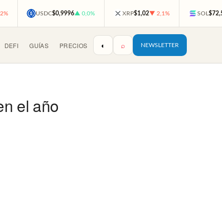
,2%
USDC
$0,9996
▲ 0,0%
XRP
$1,02
▼ 2,1%
SOL
$72,
◐
⌕
DEFI
GUÍAS
PRECIOS
NEWSLETTER
en el año