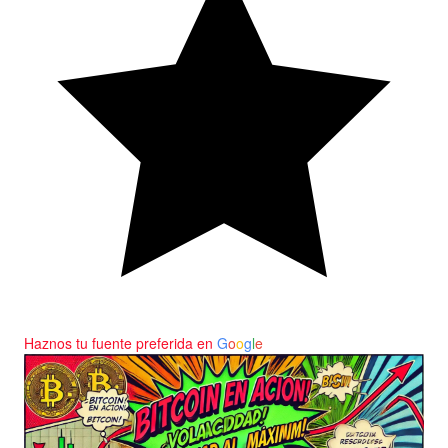
Haznos tu fuente preferida en
G
o
o
g
l
e