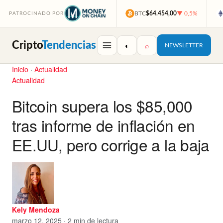
BTC
$64.454,00
▼ 0,5%
PATROCINADO POR
Cripto
Tendencias
◐
⌕
NEWSLETTER
Inicio
·
Actualidad
Actualidad
Bitcoin supera los $85,000
tras informe de inflación en
EE.UU, pero corrige a la baja
Kely Mendoza
marzo 12, 2025 · 2 min de lectura