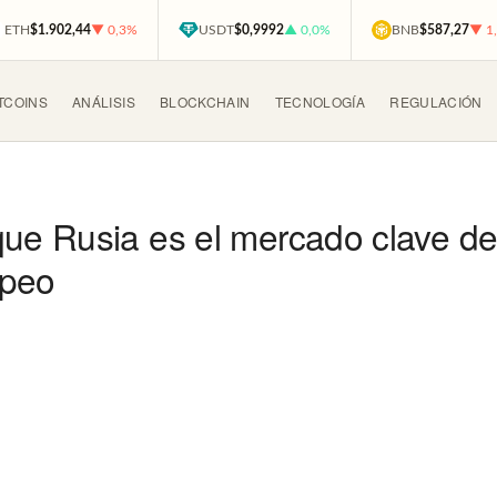
ETH
$1.902,44
▼ 0,3%
USDT
$0,9992
▲ 0,0%
BNB
$587,27
▼ 1
TCOINS
ANÁLISIS
BLOCKCHAIN
TECNOLOGÍA
REGULACIÓN
e Rusia es el mercado clave del
opeo