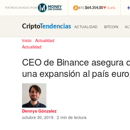
BTC
$64.354,00
▼ 0,6%
PATROCINADO POR
Cripto
Tendencias
ACTUALIDAD
BITCOIN
AL
Inicio
·
Actualidad
Actualidad
CEO de Binance asegura qu
una expansión al país eur
Dennys Gónzalez
octubre 30, 2019 · 2 min de lectura