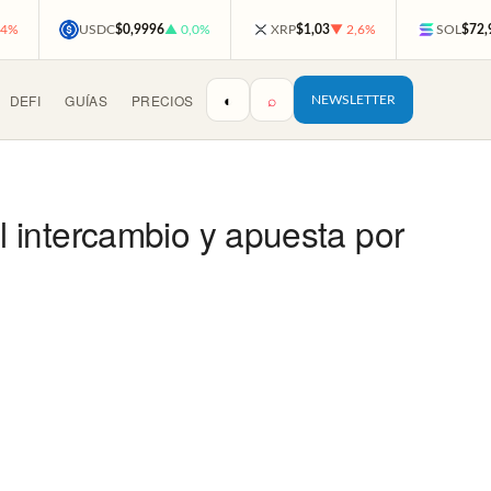
,4%
USDC
$0,9996
▲ 0,0%
XRP
$1,03
▼ 2,6%
SOL
$72,
◐
⌕
DEFI
GUÍAS
PRECIOS
NEWSLETTER
 intercambio y apuesta por