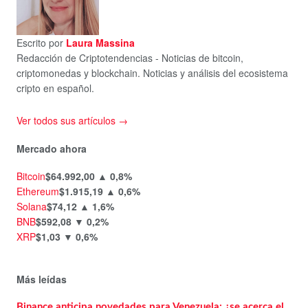
Escrito por
Laura Massina
Redacción de Criptotendencias - Noticias de bitcoin,
criptomonedas y blockchain. Noticias y análisis del ecosistema
cripto en español.
Ver todos sus artículos →
Mercado ahora
Bitcoin
$64.992,00
▲ 0,8%
Ethereum
$1.915,19
▲ 0,6%
Solana
$74,12
▲ 1,6%
BNB
$592,08
▼ 0,2%
XRP
$1,03
▼ 0,6%
Más leídas
Binance anticipa novedades para Venezuela: ¿se acerca el