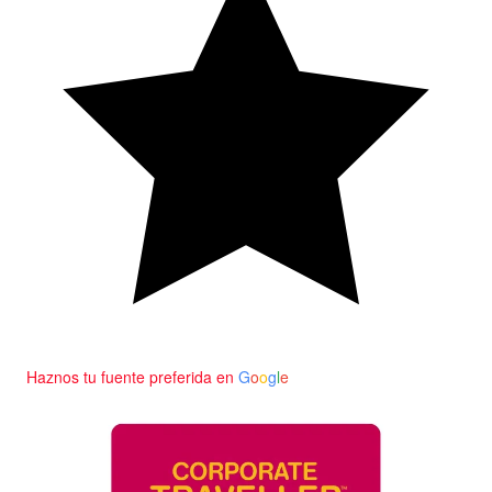
Haznos tu fuente preferida en
G
o
o
g
l
e