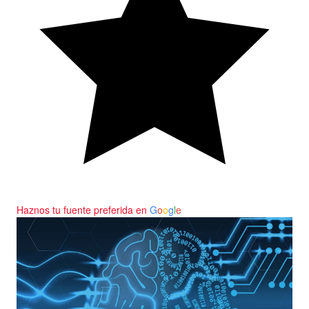
Haznos tu fuente preferida en
G
o
o
g
l
e