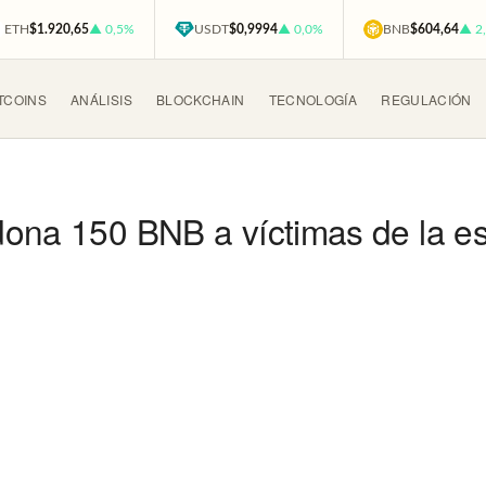
ETH
$1.920,65
▲ 0,5%
USDT
$0,9994
▲ 0,0%
BNB
$604,64
▲ 2
TCOINS
ANÁLISIS
BLOCKCHAIN
TECNOLOGÍA
REGULACIÓN
dona 150 BNB a víctimas de la 