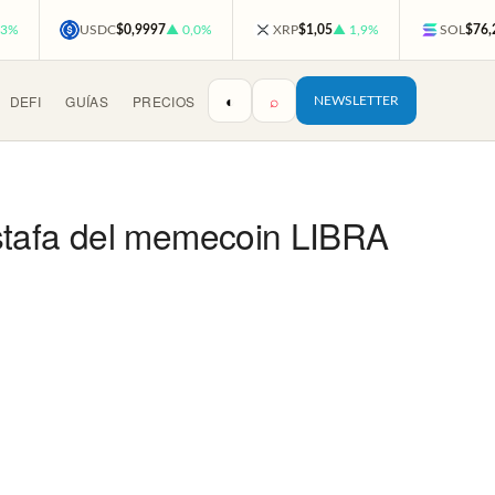
,3%
USDC
$0,9997
▲ 0,0%
XRP
$1,05
▲ 1,9%
SOL
$76,
◐
⌕
DEFI
GUÍAS
PRECIOS
NEWSLETTER
estafa del memecoin LIBRA