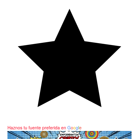
Haznos tu fuente preferida en
G
o
o
g
l
e