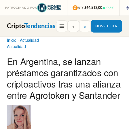
BTC
$64.513,00
▲ 0,8%
PATROCINADO POR
Cripto
Tendencias
◐
⌕
NEWSLETTER
Inicio
·
Actualidad
Actualidad
En Argentina, se lanzan
préstamos garantizados con
criptoactivos tras una alianza
entre Agrotoken y Santander