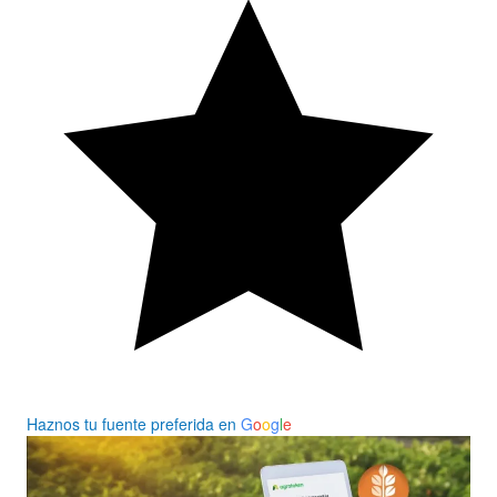
Haznos tu fuente preferida en
G
o
o
g
l
e