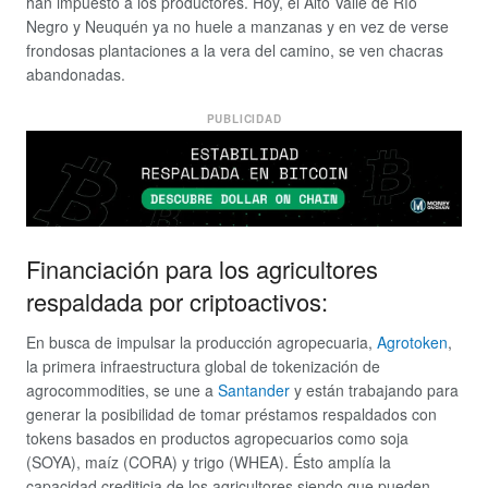
han impuesto a los productores. Hoy, el Alto Valle de Río
Negro y Neuquén ya no huele a manzanas y en vez de verse
frondosas plantaciones a la vera del camino, se ven chacras
abandonadas.
PUBLICIDAD
Financiación para los agricultores
respaldada por criptoactivos:
En busca de impulsar la producción agropecuaria,
Agrotoken
,
la primera infraestructura global de tokenización de
agrocommodities, se une a
Santander
y están trabajando para
generar la posibilidad de tomar préstamos respaldados con
tokens basados en productos agropecuarios como soja
(SOYA), maíz (CORA) y trigo (WHEA). Ésto amplía la
capacidad crediticia de los agricultores siendo que pueden