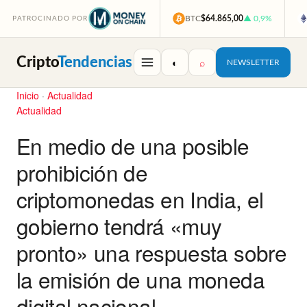
BTC
$64.865,00
▲ 0,9%
PATROCINADO POR
Cripto
Tendencias
◐
⌕
NEWSLETTER
Inicio
·
Actualidad
Actualidad
En medio de una posible
prohibición de
criptomonedas en India, el
gobierno tendrá «muy
pronto» una respuesta sobre
la emisión de una moneda
digital nacional