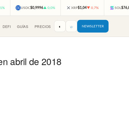
,1%
USDC
$0,9996
▲ 0,0%
XRP
$1,04
▼ 0,7%
SOL
$76,
◐
⌕
DEFI
GUÍAS
PRECIOS
NEWSLETTER
n abril de 2018