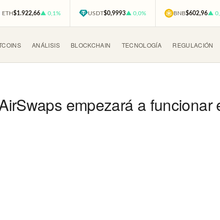
ETH
$1.922,66
▲ 0,1%
USDT
$0,9993
▲ 0,0%
BNB
$602,96
▲ 0
TCOINS
ANÁLISIS
BLOCKCHAIN
TECNOLOGÍA
REGULACIÓN
AirSwaps empezará a funcionar e