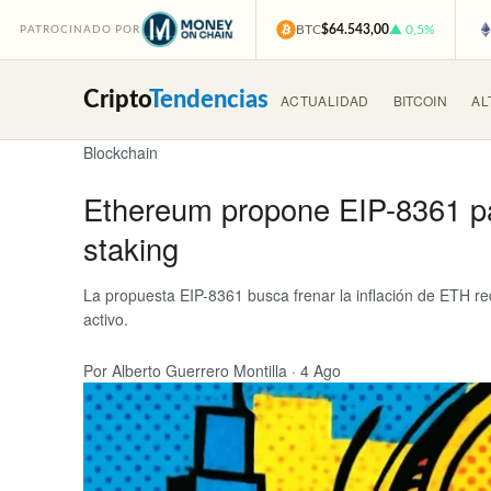
BTC
$64.543,00
▲ 0,5%
PATROCINADO POR
Cripto
Tendencias
ACTUALIDAD
BITCOIN
AL
Blockchain
Ethereum propone EIP-8361 par
staking
La propuesta EIP-8361 busca frenar la inflación de ETH r
activo.
Por Alberto Guerrero Montilla
·
4 Ago