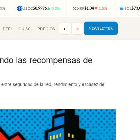
,3%
USDC
$0,9996
▲ 0,0%
XRP
$1,04
▼ 1,5%
SOL
$73,
◐
⌕
DEFI
GUÍAS
PRECIOS
NEWSLETTER
tando las recompensas de
entre seguridad de la red, rendimiento y escasez del