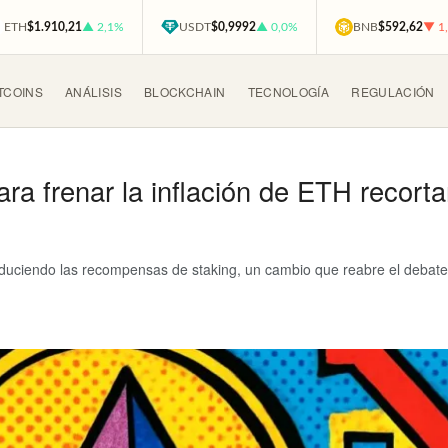
ETH
$1.910,21
▲ 2,1%
USDT
$0,9992
▲ 0,0%
BNB
$592,62
▼ 1
TCOINS
ANÁLISIS
BLOCKCHAIN
TECNOLOGÍA
REGULACIÓN
a frenar la inflación de ETH recor
educiendo las recompensas de staking, un cambio que reabre el debate 