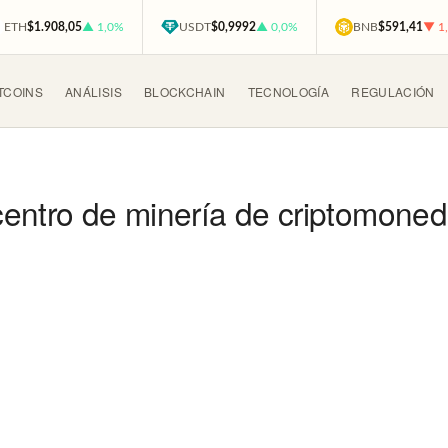
ETH
$1.908,05
▲ 1,0%
USDT
$0,9992
▲ 0,0%
BNB
$591,41
▼ 1
TCOINS
ANÁLISIS
BLOCKCHAIN
TECNOLOGÍA
REGULACIÓN
centro de minería de criptomone