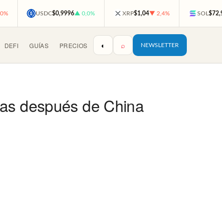
,0%
USDC
$0,9996
▲ 0,0%
XRP
$1,04
▼ 2,4%
SOL
$72,
◐
⌕
DEFI
GUÍAS
PRECIOS
NEWSLETTER
das después de China