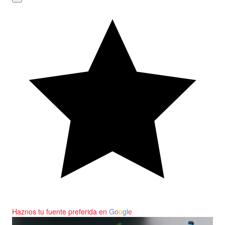
Haznos tu fuente preferida en
G
o
o
g
l
e