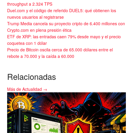
throughput a 2.324 TPS
Duel.com y el código de referido DUEL5: qué obtienen los
nuevos usuarios al registrarse
Trump Media cancela su proyecto cripto de 6.400 millones con
Crypto.com en plena presión ética
ETF de XRP: las entradas caen 79% desde mayo y el precio
coquetea con 1 dólar
Precio de Bitcoin oscila cerca de 65.000 dólares entre el
rebote a 70.000 y la caída a 60.000
Relacionadas
Más de Actualidad →