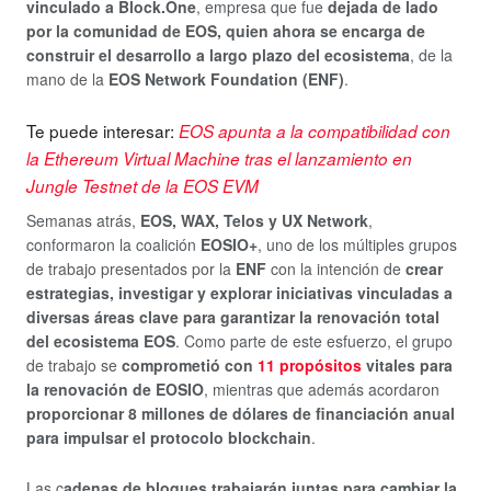
vinculado a Block.One
, empresa que fue
dejada de lado
por la comunidad de EOS, quien ahora se encarga de
construir el desarrollo a largo plazo del ecosistema
, de la
mano de la
EOS Network Foundation (ENF)
.
Te puede interesar:
EOS apunta a la compatibilidad con
la Ethereum Virtual Machine tras el lanzamiento en
Jungle Testnet de la EOS EVM
Semanas atrás,
EOS, WAX, Telos y UX Network
,
conformaron la coalición
EOSIO+
, uno de los múltiples grupos
de trabajo presentados por la
ENF
con la intención de
crear
estrategias, investigar y explorar iniciativas vinculadas a
diversas áreas clave para garantizar la renovación total
del ecosistema EOS
. Como parte de este esfuerzo, el grupo
de trabajo se
comprometió con
11 propósitos
vitales para
la renovación de EOSIO
, mientras que además acordaron
proporcionar 8 millones de dólares de financiación anual
para impulsar el protocolo blockchain
.
Las c
adenas de bloques trabajarán juntas para cambiar la