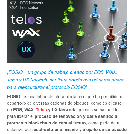
¡EOSIO+, un grupo de trabajo creado por EOS, WAX,
Telos y UX Network, continúa dando sus primeros pasos
para reestructurar el protocolo EOSIO!
EOSIO
, es una infraestructura blockchain que ha permitido el
desarrollo de diversas cadenas de bloques, como es el caso
de
EOS, WAX,
Telos
y UX Network
, quienes se han unido
para liderar el
proceso de renovación y darle sentido al
protocolo blockchain de cara al futuro
, como parte de un
esfuerzo por
reestructurar el mismo y alejarlo de su pasado