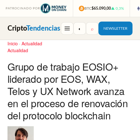
BTC
$65.090,00
▲ 0,3%
PATROCINADO POR
Cripto
Tendencias
◐
⌕
NEWSLETTER
Inicio
·
Actualidad
Actualidad
Grupo de trabajo EOSIO+
liderado por EOS, WAX,
Telos y UX Network avanza
en el proceso de renovación
del protocolo blockchain