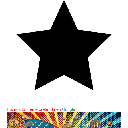
Haznos tu fuente preferida en
G
o
o
g
l
e