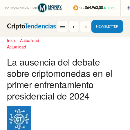
BTC
$64.963,00
▲ 1,1%
PATROCINADO POR
Cripto
Tendencias
◐
⌕
NEWSLETTER
Inicio
·
Actualidad
Actualidad
La ausencia del debate
sobre criptomonedas en el
primer enfrentamiento
presidencial de 2024