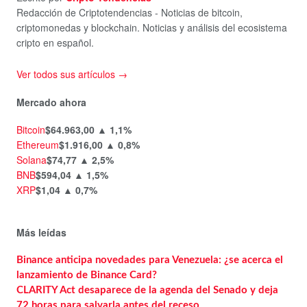
Redacción de Criptotendencias - Noticias de bitcoin,
criptomonedas y blockchain. Noticias y análisis del ecosistema
cripto en español.
Ver todos sus artículos →
Mercado ahora
Bitcoin
$64.963,00
▲ 1,1%
Ethereum
$1.916,00
▲ 0,8%
Solana
$74,77
▲ 2,5%
BNB
$594,04
▲ 1,5%
XRP
$1,04
▲ 0,7%
Más leídas
Binance anticipa novedades para Venezuela: ¿se acerca el
lanzamiento de Binance Card?
CLARITY Act desaparece de la agenda del Senado y deja
72 horas para salvarla antes del receso