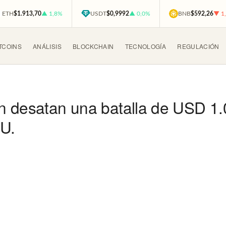
ETH
$1.913,70
▲ 1,8%
USDT
$0,9992
▲ 0,0%
BNB
$592,26
▼ 1
TCOINS
ANÁLISIS
BLOCKCHAIN
TECNOLOGÍA
REGULACIÓN
 desatan una batalla de USD 1.0
UU.