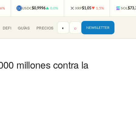
,6%
USDC
$0,9996
▲ 0,0%
XRP
$1,05
▼ 1,5%
SOL
$73,
◐
⌕
DEFI
GUÍAS
PRECIOS
NEWSLETTER
00 millones contra la