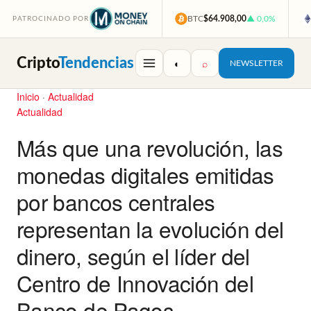
BTC
$64.908,00
▲ 0,0%
PATROCINADO POR
Cripto
Tendencias
◐
⌕
NEWSLETTER
Inicio
·
Actualidad
Actualidad
Más que una revolución, las
monedas digitales emitidas
por bancos centrales
representan la evolución del
dinero, según el líder del
Centro de Innovación del
Banco de Pagos