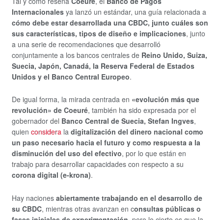
Tal y como reseña
Coeuré
, el
Banco de Pagos
Internacionales
ya lanzó un estándar, una guía relacionada a
cómo debe estar desarrollada una CBDC, junto cuáles son
sus características, tipos de diseño e implicaciones
, junto
a una serie de recomendaciones que desarrolló
conjuntamente a los bancos centrales de
Reino Unido, Suiza,
Suecia, Japón, Canadá, la Reserva Federal de Estados
Unidos y el Banco Central Europeo
.
De igual forma, la mirada centrada en
«evolución más que
revolución» de Coeuré
, también ha sido expresada por el
gobernador del
Banco Central de Suecia, Stefan Ingves
,
quien
considera
la
digitalización del dinero nacional como
un paso necesario hacia el futuro y como respuesta a la
disminución del uso del efectivo
, por lo que están en
trabajo para desarrollar capacidades con respecto a su
corona digital (e-krona)
.
Hay naciones
abiertamente trabajando en el desarrollo de
su CBDC
, mientras otras avanzan en c
onsultas públicas o
fases iniciales de experimentación
, pero lo cierto es que la