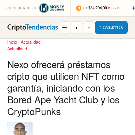
BTC
$64.904,00
▼ 0,2%
PATROCINADO POR
Cripto
Tendencias
◐
⌕
NEWSLETTER
Inicio
·
Actualidad
Actualidad
Nexo ofrecerá préstamos
cripto que utilicen NFT como
garantía, iniciando con los
Bored Ape Yacht Club y los
CryptoPunks