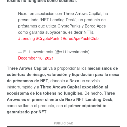
tokens no fungibles como colateral.
Nexo, en asociación con Three Arrows Capital, ha
presentado “NFT Lending Desk”, un producto de
préstamos que utiliza CryptoPunks y Bored Apes
como garantía subyacente, es decir NFTs.
#Lending
#CryptoPunk
#BoredApeYachtClub
— E11 Investments (@e11investments)
December 16, 2021
Three Arrows Capital
va a proporcionar los
mecanismos de
cobertura de riesgo, valoración y liquidación para la mesa
de préstamos de NFT
, dándole a
Nexo
un servicio
ininterrumpido y a
Three Arrows Capital exposición al
ecosistema de los tokens no fungibles
. De hecho,
Three
Arrows es el primer cliente de Nexo NFT Lending Desk
,
como se llama el producto, con el
primer criptocrédito
garantizado por NFT
.
PUBLICIDAD