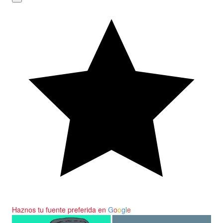
Haznos tu fuente preferida en
G
o
o
g
l
e