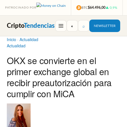
BTC
$64.496,00
▲ 0,9%
PATROCINADO POR
Cripto
Tendencias
◐
⌕
NEWSLETTER
Inicio
·
Actualidad
Actualidad
OKX se convierte en el
primer exchange global en
recibir preautorización para
cumplir con MiCA