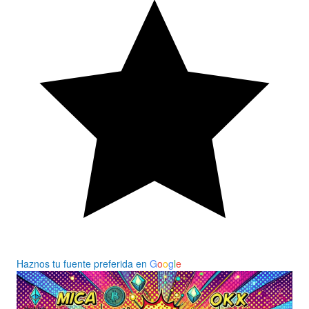
Haznos tu fuente preferida en
G
o
o
g
l
e