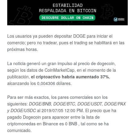
Los usuarios ya pueden depositar DOGE para iniciar el
comercio; pero no tradear, pues el trading se habilitará en las
próximas horas.
La noticia generó un gran impulso al precio de dogecoin,
según los datos de CoinMarketCap, en el momento de la
publicación,
el criptoactivo habría aumentado 37%
,
alcanzando los 0,004306 dólares.
Para ser más exactos, los pares comerciales son los
siguientes:
DOGE/BNB, DOGE/BTC, DOGE/USDT, DOGE/PAX
y DOGE/USDC
al 2019/07/05 12:00 PM. El precio que ha
pagado Dogecoin para aparecer entre la lista de
criptomonedas en Binance es 0 BNB , tal como se ha
comunicado.