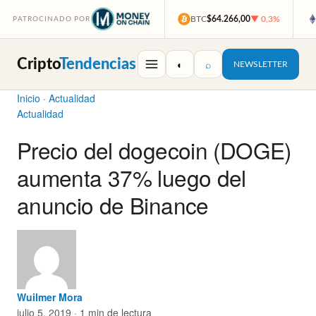
BTC
$64.266,00
▼ 0,3%
PATROCINADO POR
Cripto
Tendencias
◐
⌕
NEWSLETTER
Inicio
·
Actualidad
Actualidad
Precio del dogecoin (DOGE)
aumenta 37% luego del
anuncio de Binance
Wuilmer Mora
julio 5, 2019 · 1 min de lectura