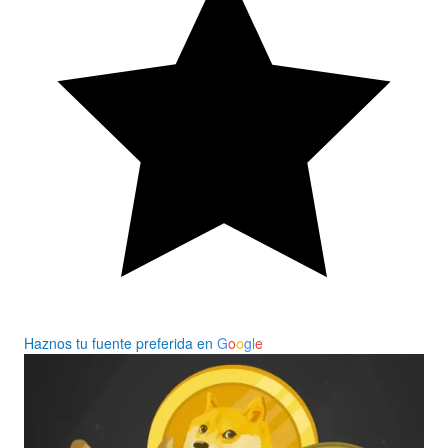
Haznos tu fuente preferida en
G
o
o
g
l
e