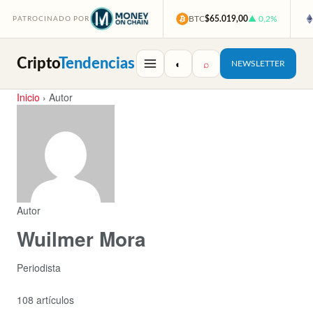
BTC
$65.019,00
▲ 0,2%
PATROCINADO POR
Cripto
Tendencias
◐
⌕
NEWSLETTER
Inicio
›
Autor
Autor
Wuilmer Mora
Periodista
108 artículos