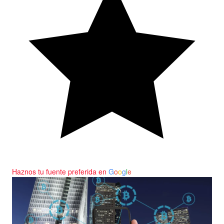
Haznos tu fuente preferida en
G
o
o
g
l
e