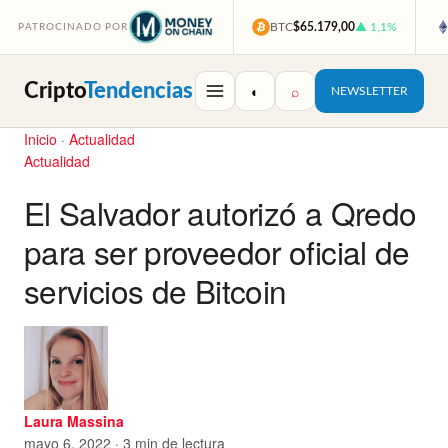
BTC
$65.179,00
▲ 1,1%
PATROCINADO POR
Cripto
Tendencias
◐
⌕
NEWSLETTER
Inicio
·
Actualidad
Actualidad
El Salvador autorizó a Qredo
para ser proveedor oficial de
servicios de Bitcoin
Laura Massina
mayo 6, 2022 · 3 min de lectura