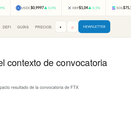
,9%
USDC
$0,9997
▲ 0,0%
XRP
$1,04
▲ 0,5%
SOL
$75,
◐
⌕
DEFI
GUÍAS
PRECIOS
NEWSLETTER
 el contexto de convocatoria
mpacto resultado de la convocatoria de FTX