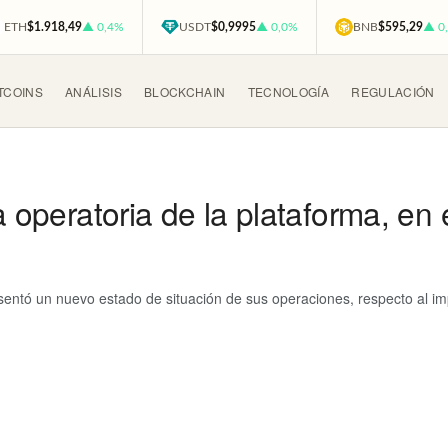
ETH
$1.918,49
▲ 0,4%
USDT
$0,9995
▲ 0,0%
BNB
$595,29
▲ 0
TCOINS
ANÁLISIS
BLOCKCHAIN
TECNOLOGÍA
REGULACIÓN
a operatoria de la plataforma, en
sentó un nuevo estado de situación de sus operaciones, respecto al i