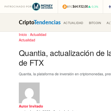
BTC
$64.932,00
▲ 0,3%
PATROCINADO POR
Cripto
Tendencias
ACTUALIDAD
BITCOIN
AL
Inicio
·
Actualidad
Actualidad
Quantia, actualización de l
de FTX
Quantia, la plataforma de inversión en criptomonedas, pre
Autor Invitado