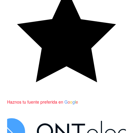
Haznos tu fuente preferida en
G
o
o
g
l
e