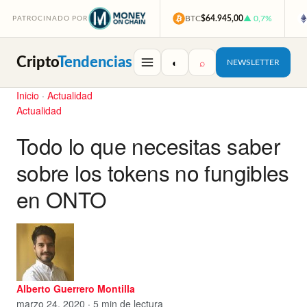
BTC
$64.945,00
▲ 0,7%
PATROCINADO POR
Cripto
Tendencias
◐
⌕
NEWSLETTER
Inicio
·
Actualidad
Actualidad
Todo lo que necesitas saber
sobre los tokens no fungibles
en ONTO
Alberto Guerrero Montilla
marzo 24, 2020 · 5 min de lectura