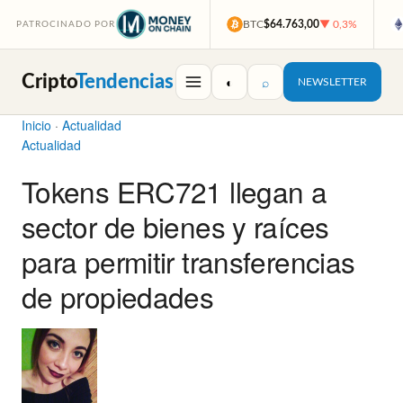
BTC
$64.763,00
▼ 0,3%
PATROCINADO POR
Cripto
Tendencias
◐
⌕
NEWSLETTER
Inicio
·
Actualidad
Actualidad
Tokens ERC721 llegan a
sector de bienes y raíces
para permitir transferencias
de propiedades