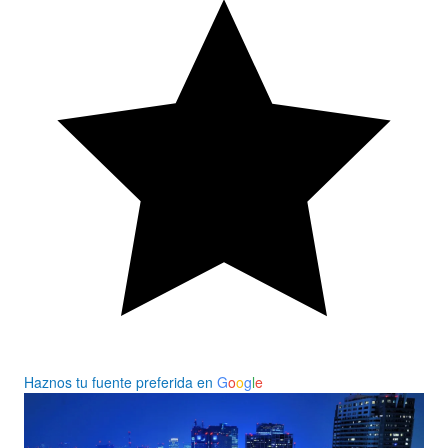
Haznos tu fuente preferida en
G
o
o
g
l
e