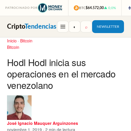
BTC
$64.572,00
▲ 0,0%
PATROCINADO POR
Cripto
Tendencias
◐
⌕
NEWSLETTER
Inicio
·
Bitcoin
Bitcoin
Hodl Hodl inicia sus
operaciones en el mercado
venezolano
José Ignacio Mauquer Arguinzones
noviembre 1, 2019 · 2 min de lectura