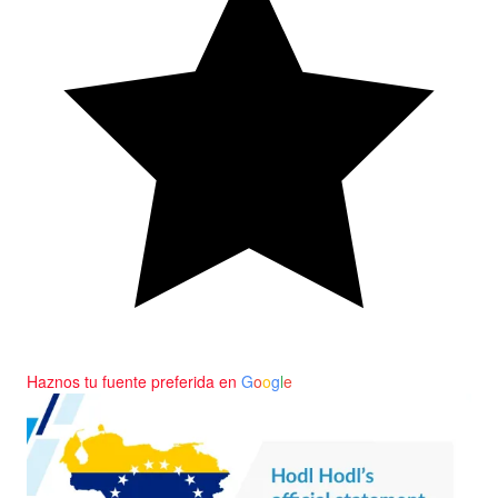
Haznos tu fuente preferida en
G
o
o
g
l
e