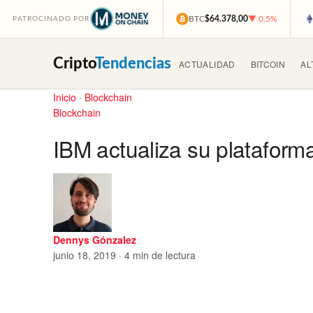
BTC
$64.378,00
▼ 0,5%
PATROCINADO POR
Cripto
Tendencias
ACTUALIDAD
BITCOIN
AL
Inicio
·
Blockchain
Blockchain
IBM actualiza su plataform
Dennys Gónzalez
junio 18, 2019 · 4 min de lectura