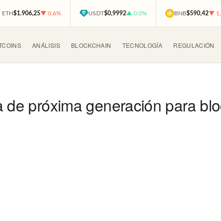
ETH
$1.906,25
▼ 0,6%
USDT
$0,9992
▲ 0,0%
BNB
$590,42
▼ 1
TCOINS
ANÁLISIS
BLOCKCHAIN
TECNOLOGÍA
REGULACIÓN
a de próxima generación para bl