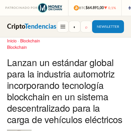
BTC
$64.891,00
▼ 0,1%
PATROCINADO POR
Cripto
Tendencias
◐
⌕
NEWSLETTER
Inicio
·
Blockchain
Blockchain
Lanzan un estándar global
para la industria automotriz
incorporando tecnología
blockchain en un sistema
descentralizado para la
carga de vehículos eléctricos