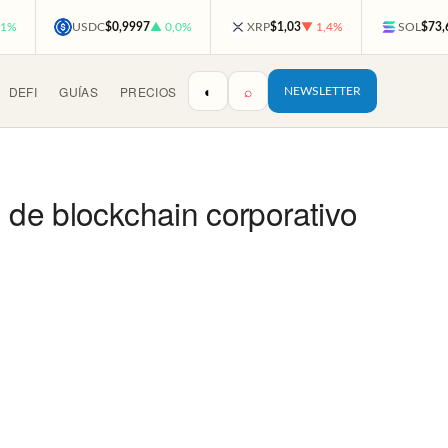
,1%
USDC
$0,9997
▲ 0,0%
XRP
$1,03
▼ 1,4%
SOL
$73,
◐
⌕
DEFI
GUÍAS
PRECIOS
NEWSLETTER
 de blockchain corporativo