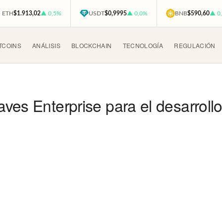
ETH
$1.913,02
▲ 0,5%
USDT
$0,9995
▲ 0,0%
BNB
$590,60
▲ 0
TCOINS
ANÁLISIS
BLOCKCHAIN
TECNOLOGÍA
REGULACIÓN
ves Enterprise para el desarrollo