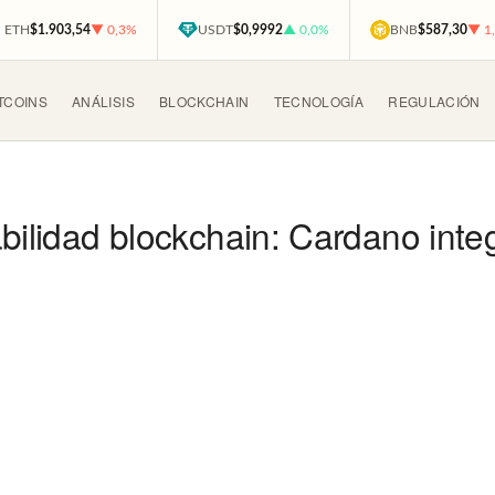
ETH
$1.903,54
▼ 0,3%
USDT
$0,9992
▲ 0,0%
BNB
$587,30
▼ 1
TCOINS
ANÁLISIS
BLOCKCHAIN
TECNOLOGÍA
REGULACIÓN
bilidad blockchain: Cardano integ