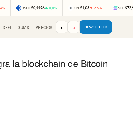
,4%
USDC
$0,9996
▲ 0,0%
XRP
$1,03
▼ 2,6%
SOL
$72,
◐
⌕
DEFI
GUÍAS
PRECIOS
NEWSLETTER
ra la blockchain de Bitcoin