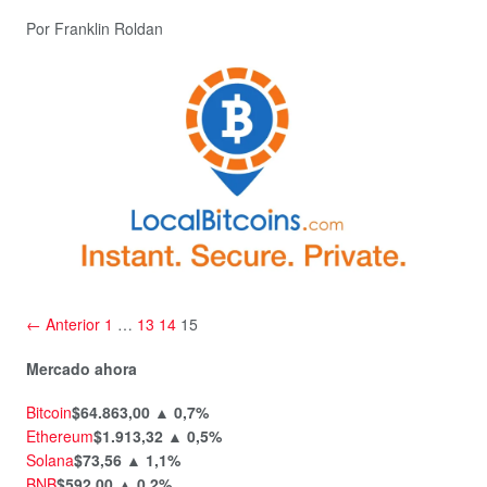
Por Franklin Roldan
← Anterior
1
…
13
14
15
Mercado ahora
Bitcoin
$64.863,00
▲ 0,7%
Ethereum
$1.913,32
▲ 0,5%
Solana
$73,56
▲ 1,1%
BNB
$592,00
▲ 0,2%