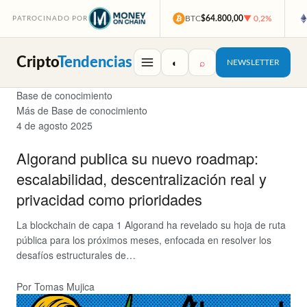
BTC
$64.800,00
▼ 0,2%
PATROCINADO POR
Cripto
Tendencias
◐
⌕
NEWSLETTER
Base de conocimiento
Más de Base de conocimiento
4 de agosto 2025
Algorand publica su nuevo roadmap:
escalabilidad, descentralización real y
privacidad como prioridades
La blockchain de capa 1 Algorand ha revelado su hoja de ruta
pública para los próximos meses, enfocada en resolver los
desafíos estructurales de…
Por Tomas Mujica