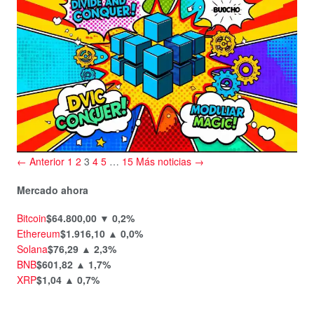
← Anterior
1
2
3
4
5
…
15
Más noticias →
Mercado ahora
Bitcoin
$64.800,00
▼ 0,2%
Ethereum
$1.916,10
▲ 0,0%
Solana
$76,29
▲ 2,3%
BNB
$601,82
▲ 1,7%
XRP
$1,04
▲ 0,7%